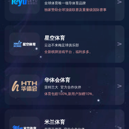
技术能
公司能力
Ability
技术能力
三维设计
设备能力
公司采用3D