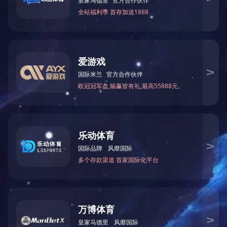
检测
公司拥有碳硫
标的检测要求。