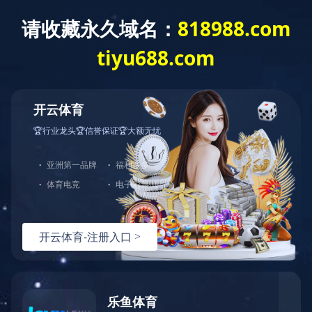
乐鱼体育
support@cnsantech.com
+86-571-8244778