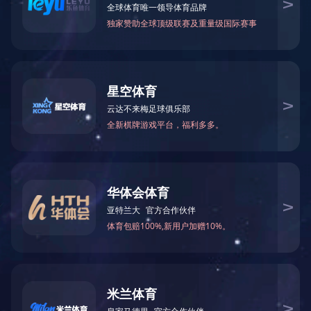
新闻中
新闻中心
News Center
2
公司新闻
04-2019
行业动态
2
04-2019