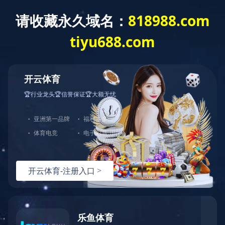
乐鱼体育
support@cnsantech.com
+86-571-8244778