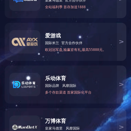
乐鱼体育
公司能力
产品中心
行业应用
乐鱼体育
技术能力
底盘结构件
建筑机械
发展历程
设备能力
航空地勤设备结构件
矿山机械
企业文化
其他产品
航空地勤设
组织架构
其他机械