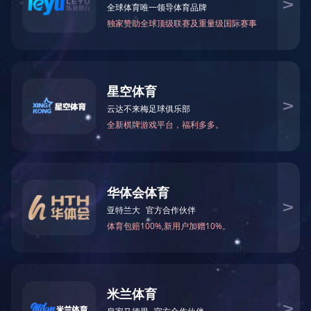
产品中
产品中心
Product Center
底盘结构件
航空地勤设备结构件
其他产品